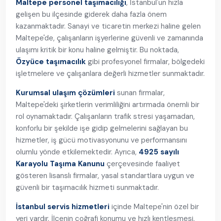
Maltepe personel taşımacılığı
, İstanbul'un hızla
gelişen bu ilçesinde giderek daha fazla önem
kazanmaktadır. Sanayi ve ticaretin merkezi haline gelen
Maltepe'de, çalışanların işyerlerine güvenli ve zamanında
ulaşımı kritik bir konu haline gelmiştir. Bu noktada,
Özyüce taşımacılık
gibi profesyonel firmalar, bölgedeki
işletmelere ve çalışanlara değerli hizmetler sunmaktadır.
Kurumsal ulaşım çözümleri
sunan firmalar,
Maltepe'deki şirketlerin verimliliğini artırmada önemli bir
rol oynamaktadır. Çalışanların trafik stresi yaşamadan,
konforlu bir şekilde işe gidip gelmelerini sağlayan bu
hizmetler, iş gücü motivasyonunu ve performansını
olumlu yönde etkilemektedir. Ayrıca,
4925 sayılı
Karayolu Taşıma Kanunu
çerçevesinde faaliyet
gösteren lisanslı firmalar, yasal standartlara uygun ve
güvenli bir taşımacılık hizmeti sunmaktadır.
İstanbul servis hizmetleri
içinde Maltepe'nin özel bir
yeri vardır. İlçenin coğrafi konumu ve hızlı kentleşmesi,