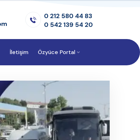
0 212 580 44 83
om
0 542 139 54 20
r
İletişim
Özyüce Portal