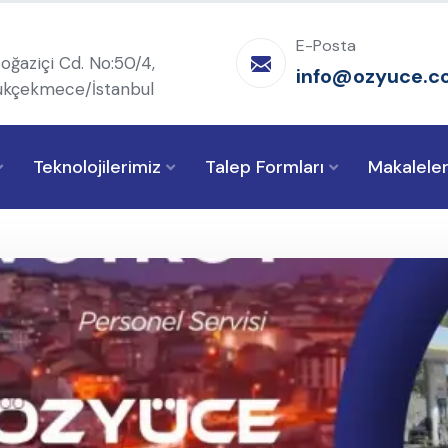
E-Posta
oğaziçi Cd. No:50/4,
info@ozyuce.c
kçekmece/İstanbul
Teknolojilerimiz
Talep Formları
Makalele