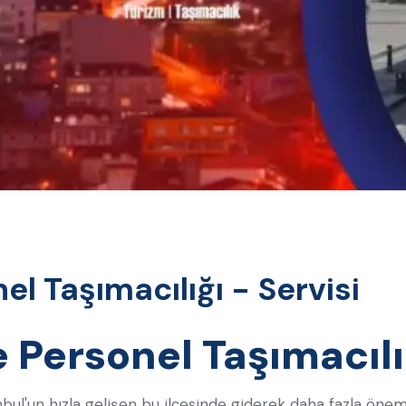
l Taşımacılığı - Servisi
 Personel Taşımacıl
anbul'un hızla gelişen bu ilçesinde giderek daha fazla öne