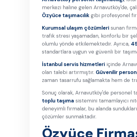
merkezi haline gelen Arnavutköy'de, çalı
Özyüce taşımacılık
gibi profesyonel fi
Kurumsal ulaşım çözümleri
sunan firma
trafik stresi yaşamadan, konforlu bir ş
olumlu yönde etkilemektedir. Ayrıca,
49
standartlara uygun ve güvenli bir taşım
İstanbul servis hizmetleri
içinde Arnavu
olan talebi artırmıştır.
Güvenilir persone
zaman tasarrufu sağlamakta hem de tra
Sonuç olarak, Arnavutköy'de personel ta
toplu taşıma
sistemini tamamlayıcı nite
deneyimli firmalar, bu alanda sundukları
çözümler sunmaktadır.
Özyüce Firma