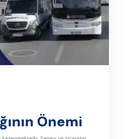
ığının Önemi
m kazanmaktadır. Sanayi ve ticaretin